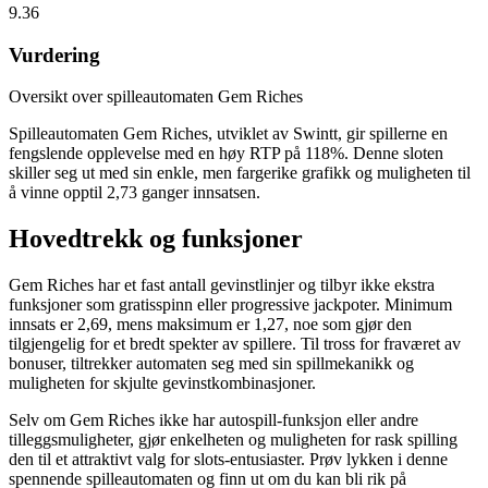
9.36
Vurdering
Oversikt over spilleautomaten Gem Riches
Spilleautomaten Gem Riches, utviklet av Swintt, gir spillerne en
fengslende opplevelse med en høy RTP på 118%. Denne sloten
skiller seg ut med sin enkle, men fargerike grafikk og muligheten til
å vinne opptil 2,73 ganger innsatsen.
Hovedtrekk og funksjoner
Gem Riches har et fast antall gevinstlinjer og tilbyr ikke ekstra
funksjoner som gratisspinn eller progressive jackpoter. Minimum
innsats er 2,69, mens maksimum er 1,27, noe som gjør den
tilgjengelig for et bredt spekter av spillere. Til tross for fraværet av
bonuser, tiltrekker automaten seg med sin spillmekanikk og
muligheten for skjulte gevinstkombinasjoner.
Selv om Gem Riches ikke har autospill-funksjon eller andre
tilleggsmuligheter, gjør enkelheten og muligheten for rask spilling
den til et attraktivt valg for slots-entusiaster. Prøv lykken i denne
spennende spilleautomaten og finn ut om du kan bli rik på