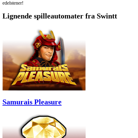
edelstener!
Lignende spilleautomater fra Swintt
Samurais Pleasure