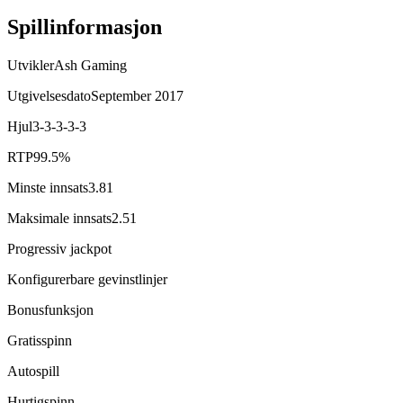
Spillinformasjon
Utvikler
Ash Gaming
Utgivelsesdato
September 2017
Hjul
3-3-3-3-3
RTP
99.5%
Minste innsats
3.81
Maksimale innsats
2.51
Progressiv jackpot
Konfigurerbare gevinstlinjer
Bonusfunksjon
Gratisspinn
Autospill
Hurtigspinn