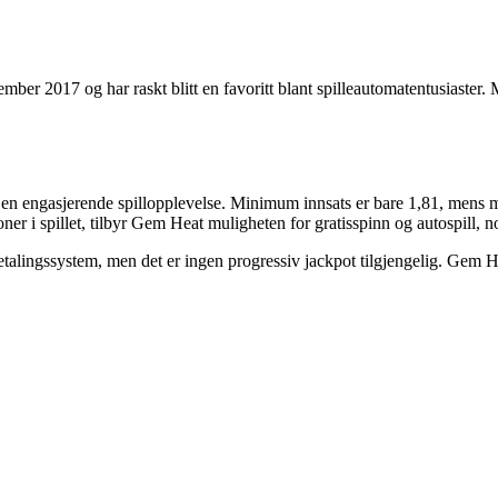
mber 2017 og har raskt blitt en favoritt blant spilleautomatentusiaste
en engasjerende spillopplevelse. Minimum innsats er bare 1,81, mens m
er i spillet, tilbyr Gem Heat muligheten for gratisspinn og autospill, n
alingssystem, men det er ingen progressiv jackpot tilgjengelig. Gem Hea