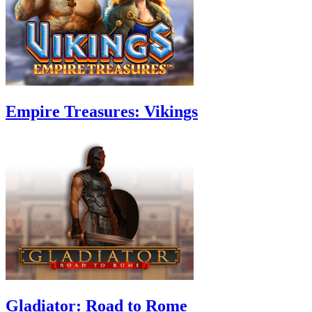
Empire Treasures: Vikings
Gladiator: Road to Rome