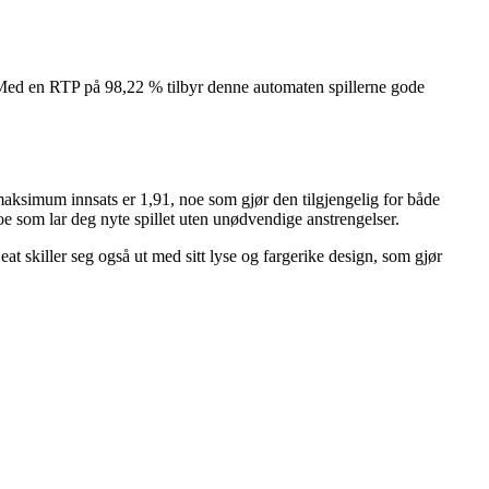
r. Med en RTP på 98,22 % tilbyr denne automaten spillerne gode
aksimum innsats er 1,91, noe som gjør den tilgjengelig for både
oe som lar deg nyte spillet uten unødvendige anstrengelser.
t skiller seg også ut med sitt lyse og fargerike design, som gjør