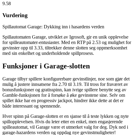
9.58
Vurdering
Spillautomat Garage: Dykking inn i hasardens verden
Spillautomaten Garage, utviklet av Igrosoft, gir en unik opplevelse
for spilleautomater-entusiaster. Med en RTP på 2.53 og mulighet for
gevinster opp til 3.33, tiltrekker denne slotten seg oppmerksomhet
med sin enkelhet og underholdende spillprosess.
Funksjoner i Garage-slotten
Garage tilbyr spillere konfigurerbare gevinstlinjer, noe som gjør det
mulig å justere innsatsene fra 2.70 til 3.19. Til tross for fraværet av
bonusfunksjoner og gratisspinn, kan ivrige spillere benytte seg av
Gamble-funksjonen for å forsøke å øke gevinstene sine. Selv om
spillet ikke har en progressiv jackpot, hindrer ikke dette at det er
både interessant og spennende.
Hver spinn på Garage-slotten er en sjanse til å teste lykken og nyte
spillopplevelsen. Hvis du leter etter en enkel, men engasjerende
spilleautomat, vil Garage være et utmerket valg for deg. Dyk ned i
garage-hazardens verden og oppdag nye gevinstmuligheter!