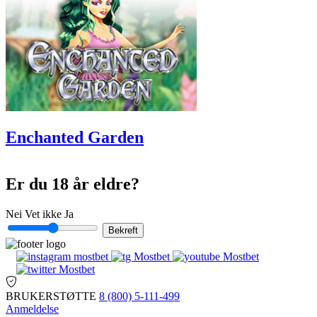
Enchanted Garden
Er du 18 år eldre?
Nei
Vet ikke
Ja
Bekreft
BRUKERSTØTTE
8 (800) 5-111-499
Anmeldelse