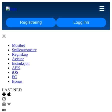
Registrering
Logg Inn
Mostbet
Spilleautomater
Regnskap
Aviator
Instruksjon
APK
iOS
PC
Bonus
LAST NED
no