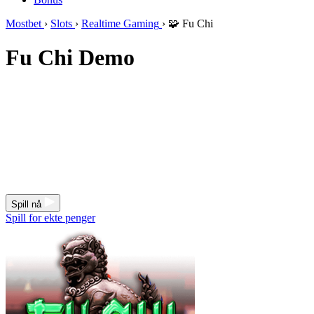
Mostbet
›
Slots
›
Realtime Gaming
›
🧩 Fu Chi
Fu Chi Demo
Spill nå
Spill for ekte penger