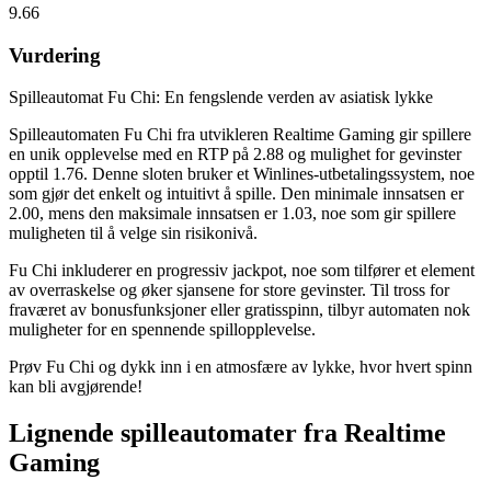
9.66
Vurdering
Spilleautomat Fu Chi: En fengslende verden av asiatisk lykke
Spilleautomaten Fu Chi fra utvikleren Realtime Gaming gir spillere
en unik opplevelse med en RTP på 2.88 og mulighet for gevinster
opptil 1.76. Denne sloten bruker et Winlines-utbetalingssystem, noe
som gjør det enkelt og intuitivt å spille. Den minimale innsatsen er
2.00, mens den maksimale innsatsen er 1.03, noe som gir spillere
muligheten til å velge sin risikonivå.
Fu Chi inkluderer en progressiv jackpot, noe som tilfører et element
av overraskelse og øker sjansene for store gevinster. Til tross for
fraværet av bonusfunksjoner eller gratisspinn, tilbyr automaten nok
muligheter for en spennende spillopplevelse.
Prøv Fu Chi og dykk inn i en atmosfære av lykke, hvor hvert spinn
kan bli avgjørende!
Lignende spilleautomater fra Realtime
Gaming