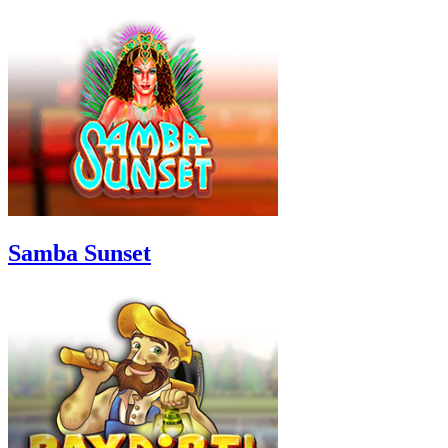
Samba Sunset