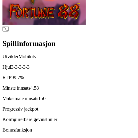
Spillinformasjon
Utvikler
Mobilots
Hjul
3-3-3-3-3
RTP
99.7%
Minste innsats
4.58
Maksimale innsats
150
Progressiv jackpot
Konfigurerbare gevinstlinjer
Bonusfunksjon