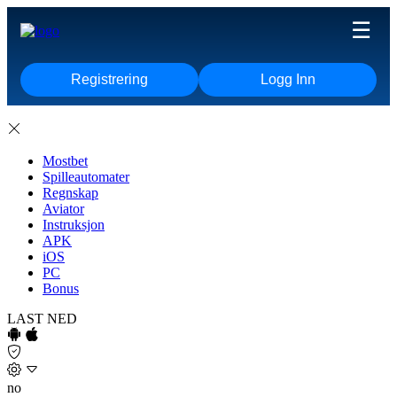
Registrering
Logg Inn
Mostbet
Spilleautomater
Regnskap
Aviator
Instruksjon
APK
iOS
PC
Bonus
LAST NED
no