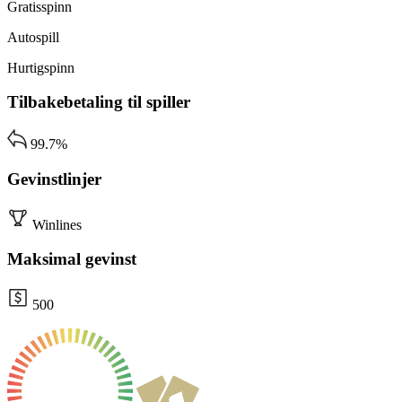
Gratisspinn
Autospill
Hurtigspinn
Tilbakebetaling til spiller
99.7%
Gevinstlinjer
Winlines
Maksimal gevinst
500