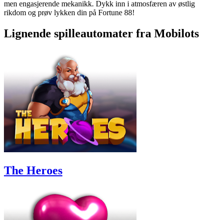
men engasjerende mekanikk. Dykk inn i atmosfæren av østlig
rikdom og prøv lykken din på Fortune 88!
Lignende spilleautomater fra Mobilots
The Heroes