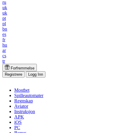
ru
uk
uk
pt
pl
bn
es
fr
hu
ar
cs
tr
Forfremmelse
Registrere
Logg Inn
Mostbet
Spilleautomater
Regnskap
Aviator
Instruksjon
APK
iOS
PC
Bonus