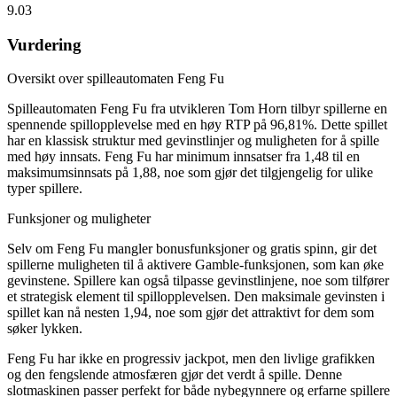
9.03
Vurdering
Oversikt over spilleautomaten Feng Fu
Spilleautomaten Feng Fu fra utvikleren Tom Horn tilbyr spillerne en
spennende spillopplevelse med en høy RTP på 96,81%. Dette spillet
har en klassisk struktur med gevinstlinjer og muligheten for å spille
med høy innsats. Feng Fu har minimum innsatser fra 1,48 til en
maksimumsinnsats på 1,88, noe som gjør det tilgjengelig for ulike
typer spillere.
Funksjoner og muligheter
Selv om Feng Fu mangler bonusfunksjoner og gratis spinn, gir det
spillerne muligheten til å aktivere Gamble-funksjonen, som kan øke
gevinstene. Spillere kan også tilpasse gevinstlinjene, noe som tilfører
et strategisk element til spillopplevelsen. Den maksimale gevinsten i
spillet kan nå nesten 1,94, noe som gjør det attraktivt for dem som
søker lykken.
Feng Fu har ikke en progressiv jackpot, men den livlige grafikken
og den fengslende atmosfæren gjør det verdt å spille. Denne
slotmaskinen passer perfekt for både nybegynnere og erfarne spillere