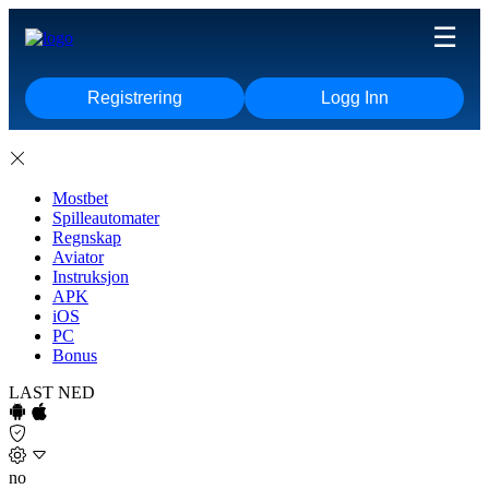
Registrering
Logg Inn
Mostbet
Spilleautomater
Regnskap
Aviator
Instruksjon
APK
iOS
PC
Bonus
LAST NED
no