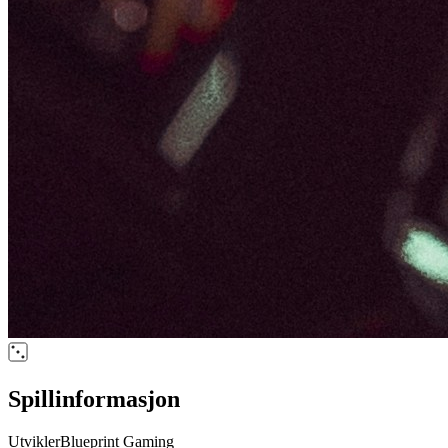
Spillinformasjon
Utvikler
Blueprint Gaming