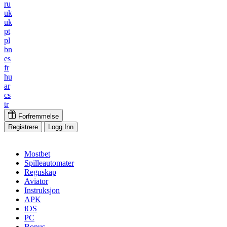
ru
uk
uk
pt
pl
bn
es
fr
hu
ar
cs
tr
Forfremmelse
Registrere
Logg Inn
Mostbet
Spilleautomater
Regnskap
Aviator
Instruksjon
APK
iOS
PC
Bonus