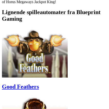
of Horus Megaways Jackpot King!
Lignende spilleautomater fra Blueprint
Gaming
Good Feathers