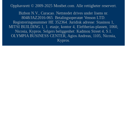
Opphavsrett © 2009-2025 Mostbet.com. Alle rettigheter reservert.
Bizbon N.V., Curacao. Nettstedet drives under lisens nr.
8048/JAZ2016-065. Betalingsoperatør Venson LTD.
Registreringsnummer HE 352364. Juridisk adresse: Stasinou 1,
MITSI BUILDING 1, 1. etasje, kontor 4, Eleftherias-plassen, 1060,
Nicosia, Kypros. Selgers beliggenhet: Kadmou Street 4, S.I.
OLYMPIA BUSINESS CENTER, Agios Andreas, 1105, Nicosia,
Kypros.