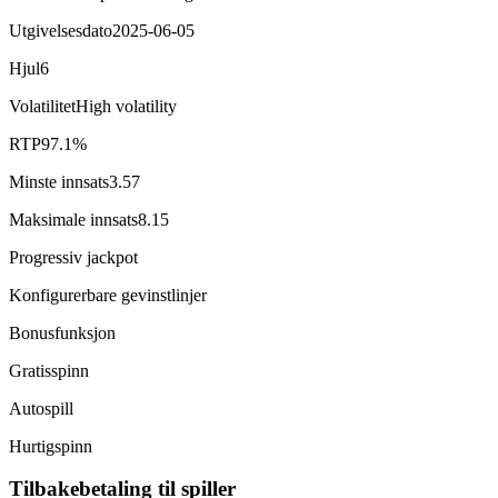
Utgivelsesdato
2025-06-05
Hjul
6
Volatilitet
High volatility
RTP
97.1%
Minste innsats
3.57
Maksimale innsats
8.15
Progressiv jackpot
Konfigurerbare gevinstlinjer
Bonusfunksjon
Gratisspinn
Autospill
Hurtigspinn
Tilbakebetaling til spiller