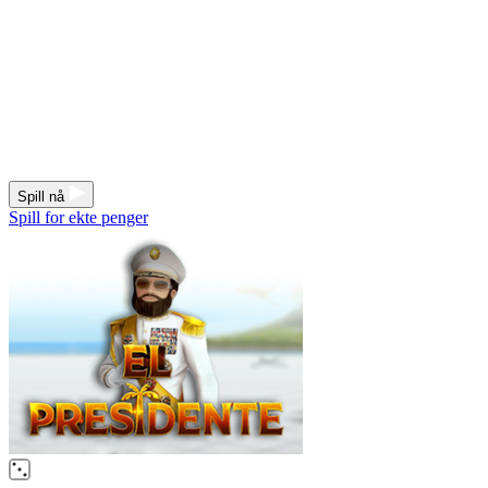
Spill nå
Spill for ekte penger