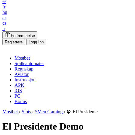
es
fr
hu
ar
cs
tr
Forfremmelse
Registrere
Logg Inn
Mostbet
Spilleautomater
Regnskap
Aviator
Instruksjon
APK
iOS
PC
Bonus
Mostbet
›
Slots
›
5Men Gaming
›
🧩 El Presidente
El Presidente Demo