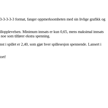
 3-3-3-3-3 format, fanger oppmerksomheten med sin livlige grafikk og
i spillopplevelsen. Minimum innsats er kun 0,65, mens maksimal innsats
 noe som tilfører ekstra spenning.
 i spillet er 2,40, som gjør hver spillesesjon spennende. Lansert i
ort!