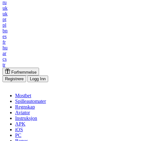
ru
uk
uk
pt
pl
bn
es
fr
hu
ar
cs
tr
Forfremmelse
Registrere
Logg Inn
Mostbet
Spilleautomater
Regnskap
Aviator
Instruksjon
APK
iOS
PC
Bonus