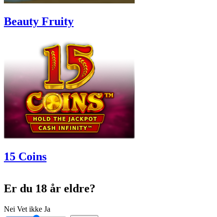
Beauty Fruity
15 Coins
Er du 18 år eldre?
Nei
Vet ikke
Ja