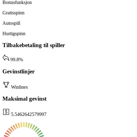
Bonusfunksjon
Gratisspinn
Autospill
Hurtigspinn
Tilbakebetaling til spiller
99.8%
Gevinstlinjer
Winlines
Maksimal gevinst
5.5462642579997