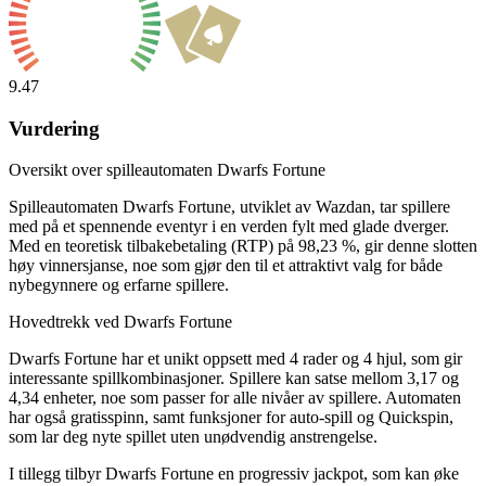
9.47
Vurdering
Oversikt over spilleautomaten Dwarfs Fortune
Spilleautomaten Dwarfs Fortune, utviklet av Wazdan, tar spillere
med på et spennende eventyr i en verden fylt med glade dverger.
Med en teoretisk tilbakebetaling (RTP) på 98,23 %, gir denne slotten
høy vinnersjanse, noe som gjør den til et attraktivt valg for både
nybegynnere og erfarne spillere.
Hovedtrekk ved Dwarfs Fortune
Dwarfs Fortune har et unikt oppsett med 4 rader og 4 hjul, som gir
interessante spillkombinasjoner. Spillere kan satse mellom 3,17 og
4,34 enheter, noe som passer for alle nivåer av spillere. Automaten
har også gratisspinn, samt funksjoner for auto-spill og Quickspin,
som lar deg nyte spillet uten unødvendig anstrengelse.
I tillegg tilbyr Dwarfs Fortune en progressiv jackpot, som kan øke