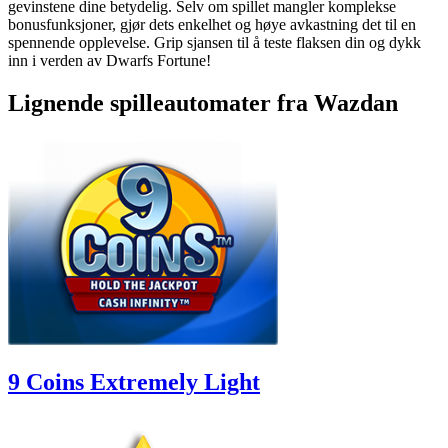
gevinstene dine betydelig. Selv om spillet mangler komplekse
bonusfunksjoner, gjør dets enkelhet og høye avkastning det til en
spennende opplevelse. Grip sjansen til å teste flaksen din og dykk
inn i verden av Dwarfs Fortune!
Lignende spilleautomater fra Wazdan
9 Coins Extremely Light