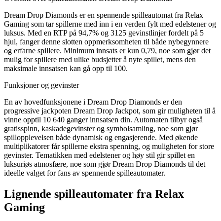
Dream Drop Diamonds er en spennende spilleautomat fra Relax
Gaming som tar spillerne med inn i en verden fylt med edelstener og
luksus. Med en RTP på 94,7% og 3125 gevinstlinjer fordelt på 5
hjul, fanger denne slotten oppmerksomheten til både nybegynnere
og erfarne spillere. Minimum innsats er kun 0,79, noe som gjør det
mulig for spillere med ulike budsjetter å nyte spillet, mens den
maksimale innsatsen kan gå opp til 100.
Funksjoner og gevinster
En av hovedfunksjonene i Dream Drop Diamonds er den
progressive jackpoten Dream Drop Jackpot, som gir muligheten til å
vinne opptil 10 640 ganger innsatsen din. Automaten tilbyr også
gratisspinn, kaskadegevinster og symbolsamling, noe som gjør
spillopplevelsen både dynamisk og engasjerende. Med økende
multiplikatorer får spillerne ekstra spenning, og muligheten for store
gevinster. Tematikken med edelstener og høy stil gir spillet en
luksuriøs atmosfære, noe som gjør Dream Drop Diamonds til det
ideelle valget for fans av spennende spilleautomater.
Lignende spilleautomater fra Relax
Gaming