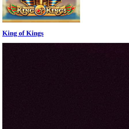
King of Kings