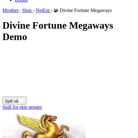
Mostbet
›
Slots
›
NetEnt
›
🧩 Divine Fortune Megaways
Divine Fortune Megaways
Demo
Spill nå
Spill for ekte penger