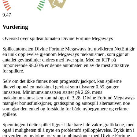
9.47
Vurdering
Oversikt over spilleautomaten Divine Fortune Megaways
Spilleautomaten Divine Fortune Megaways fra utvikleren NetEnt gir
en unik opplevelse gjennom Megaways-mekanismen, som gjør at
antallet gevinstlinjer endres med hver spin. Med en RTP på
imponerende 98,60% er denne automaten en av de mest attraktive
for spillere.
Selv om det ikke finnes noen progressiv jackpot, kan spillerne
likevel oppnå en maksimal gevinst som tilsvarer 0,59 ganger
innsatsen. Minimumsinnsatsen starter på 2,69, mens
maksimumsinnsatsen kan nå opp til 3,28. Divine Fortune Megaways
mangler bonusfunksjoner, gratisspinn og autospill-alternativer, noe
som gjør den enkel og forståelig for både nybegynnere og erfarne
spillere.
Spenningen i dette spillet ligger ikke bare i de vakre grafikkene, men
også i muligheten til å nyte en problemfri spillopplevelse. Dykk inn i
en verden av mytologi og vinnkombinasjoner med Divine Fortune