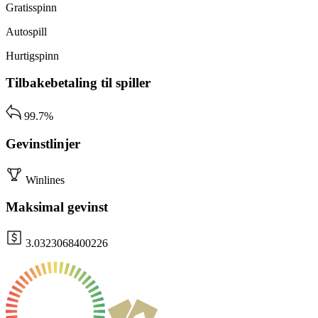
Gratisspinn
Autospill
Hurtigspinn
Tilbakebetaling til spiller
99.7%
Gevinstlinjer
Winlines
Maksimal gevinst
3.0323068400226