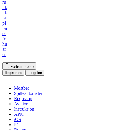
ru
uk
uk
pt
pl
bn
es
fr
hu
ar
cs
tr
Forfremmelse
Registrere
Logg Inn
Mostbet
Spilleautomater
Regnskap
Aviator
Instruksjon
APK
iOS
PC
Bonus