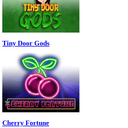
Tiny Door Gods
Cherry Fortune