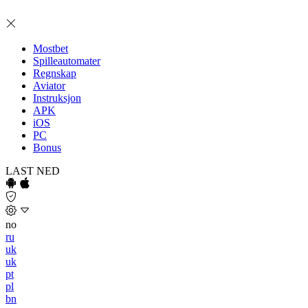
Mostbet
Spilleautomater
Regnskap
Aviator
Instruksjon
APK
iOS
PC
Bonus
LAST NED
no
ru
uk
uk
pt
pl
bn