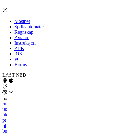
Mostbet
Spilleautomater
Regnskap
Aviator
Instruksjon
APK
iOS
PC
Bonus
LAST NED
no
ru
uk
uk
pt
pl
bn