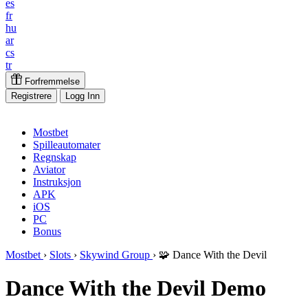
es
fr
hu
ar
cs
tr
Forfremmelse
Registrere
Logg Inn
Mostbet
Spilleautomater
Regnskap
Aviator
Instruksjon
APK
iOS
PC
Bonus
Mostbet
›
Slots
›
Skywind Group
›
🧩 Dance With the Devil
Dance With the Devil Demo