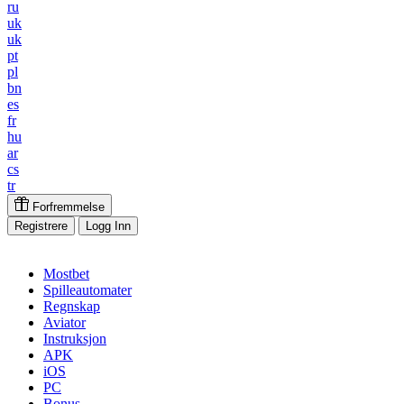
ru
uk
uk
pt
pl
bn
es
fr
hu
ar
cs
tr
Forfremmelse
Registrere
Logg Inn
Mostbet
Spilleautomater
Regnskap
Aviator
Instruksjon
APK
iOS
PC
Bonus