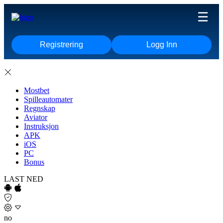
Registrering
Logg Inn
Mostbet
Spilleautomater
Regnskap
Aviator
Instruksjon
APK
iOS
PC
Bonus
LAST NED
no