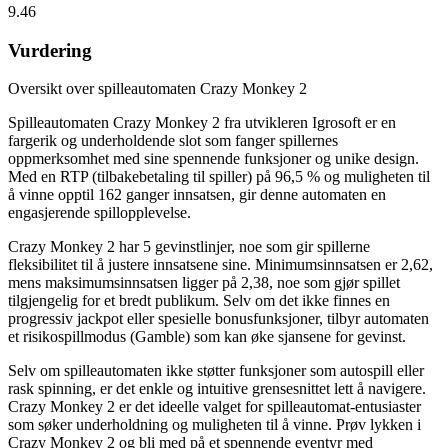
9.46
Vurdering
Oversikt over spilleautomaten Crazy Monkey 2
Spilleautomaten Crazy Monkey 2 fra utvikleren Igrosoft er en
fargerik og underholdende slot som fanger spillernes
oppmerksomhet med sine spennende funksjoner og unike design.
Med en RTP (tilbakebetaling til spiller) på 96,5 % og muligheten til
å vinne opptil 162 ganger innsatsen, gir denne automaten en
engasjerende spillopplevelse.
Crazy Monkey 2 har 5 gevinstlinjer, noe som gir spillerne
fleksibilitet til å justere innsatsene sine. Minimumsinnsatsen er 2,62,
mens maksimumsinnsatsen ligger på 2,38, noe som gjør spillet
tilgjengelig for et bredt publikum. Selv om det ikke finnes en
progressiv jackpot eller spesielle bonusfunksjoner, tilbyr automaten
et risikospillmodus (Gamble) som kan øke sjansene for gevinst.
Selv om spilleautomaten ikke støtter funksjoner som autospill eller
rask spinning, er det enkle og intuitive grensesnittet lett å navigere.
Crazy Monkey 2 er det ideelle valget for spilleautomat-entusiaster
som søker underholdning og muligheten til å vinne. Prøv lykken i
Crazy Monkey 2 og bli med på et spennende eventyr med