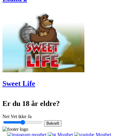
Sweet Life
Er du 18 år eldre?
Nei
Vet ikke
Ja
Bekreft