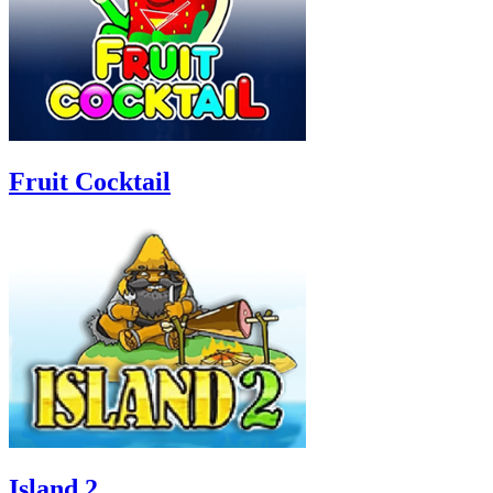
Fruit Cocktail
Island 2