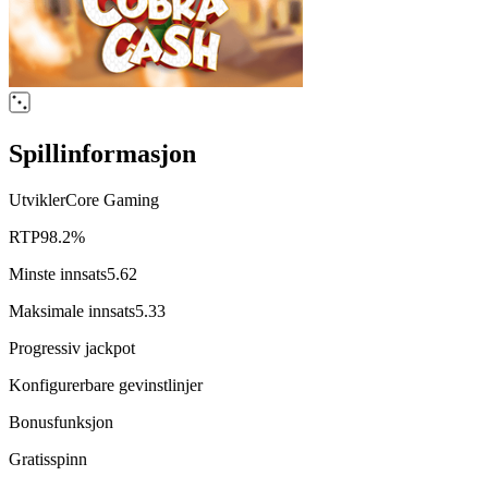
Spillinformasjon
Utvikler
Core Gaming
RTP
98.2%
Minste innsats
5.62
Maksimale innsats
5.33
Progressiv jackpot
Konfigurerbare gevinstlinjer
Bonusfunksjon
Gratisspinn