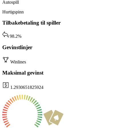
Autospill
Hurtigspinn
Tilbakebetaling til spiller
98.2%
Gevinstlinjer
Winlines
Maksimal gevinst
1.2930651825924