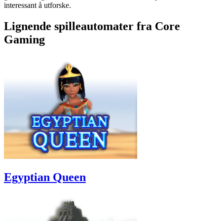
interessant å utforske.
Lignende spilleautomater fra Core
Gaming
Egyptian Queen