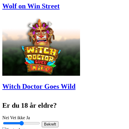
Wolf on Win Street
Witch Doctor Goes Wild
Er du 18 år eldre?
Nei
Vet ikke
Ja
Bekreft