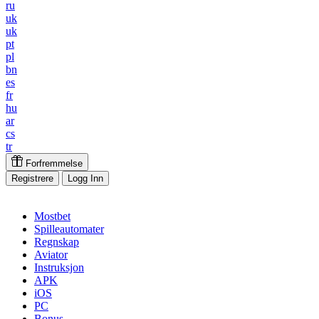
ru
uk
uk
pt
pl
bn
es
fr
hu
ar
cs
tr
Forfremmelse
Registrere
Logg Inn
Mostbet
Spilleautomater
Regnskap
Aviator
Instruksjon
APK
iOS
PC
Bonus