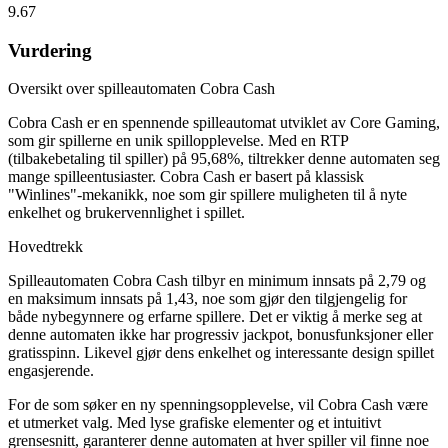
9.67
Vurdering
Oversikt over spilleautomaten Cobra Cash
Cobra Cash er en spennende spilleautomat utviklet av Core Gaming,
som gir spillerne en unik spillopplevelse. Med en RTP
(tilbakebetaling til spiller) på 95,68%, tiltrekker denne automaten seg
mange spilleentusiaster. Cobra Cash er basert på klassisk
"Winlines"-mekanikk, noe som gir spillere muligheten til å nyte
enkelhet og brukervennlighet i spillet.
Hovedtrekk
Spilleautomaten Cobra Cash tilbyr en minimum innsats på 2,79 og
en maksimum innsats på 1,43, noe som gjør den tilgjengelig for
både nybegynnere og erfarne spillere. Det er viktig å merke seg at
denne automaten ikke har progressiv jackpot, bonusfunksjoner eller
gratisspinn. Likevel gjør dens enkelhet og interessante design spillet
engasjerende.
For de som søker en ny spenningsopplevelse, vil Cobra Cash være
et utmerket valg. Med lyse grafiske elementer og et intuitivt
grensesnitt, garanterer denne automaten at hver spiller vil finne noe