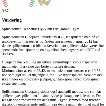
9.67
Vurdering
Spillautomat Cleopatra: Dykk inn i det gamle Egypt
Spillautomaten Cleopatra, utviklet av IGT, tar spillerne med på et
unikt eventyr i faraoenes tid. Siden lanseringen i januar 2012 har
denne spilleautomaten blitt en favoritt blant spillere, takket være sine
spennende funksjoner og en høy tilbakebetalingsprosent (RTP) på
98,41%.
Cleopatra har 5 hjul og justerbare gevinstlinjer, som gir spillerne
muligheten til å velge den beste innsatsstrategien.
Minimumsinnsatsen er 22,42, mens maksimumsinnsatsen er 10,53,
noe som gjør spillet tilgjengelig for ulike typer spillere. Selv om det
ikke finnes en progressiv jackpot, gir funksjonen med gratisspinn
ekstra spenning.
Spillautomaten Cleopatra støtter også autospill-modus, noe som lar
spillere nyte spillet uten å måtte trykke på knappene hele tiden. Den
fengslende atmosfæren fra det gamle Egypt, sammen med lysende
grafikk og engasjerende spilling, gjør denne automaten til et must for