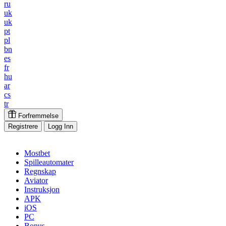
ru
uk
uk
pt
pl
bn
es
fr
hu
ar
cs
tr
Forfremmelse
Registrere
Logg Inn
Mostbet
Spilleautomater
Regnskap
Aviator
Instruksjon
APK
iOS
PC
Bonus