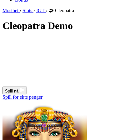
Mostbet
›
Slots
›
IGT
›
🧩 Cleopatra
Cleopatra Demo
Spill nå
Spill for ekte penger