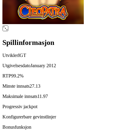
Spillinformasjon
Utvikler
IGT
Utgivelsesdato
January 2012
RTP
99.2%
Minste innsats
27.13
Maksimale innsats
11.97
Progressiv jackpot
Konfigurerbare gevinstlinjer
Bonusfunksjon