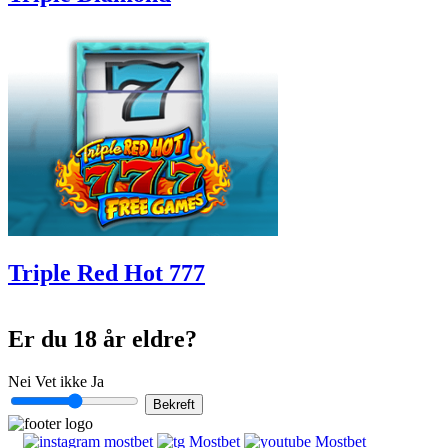
Triple Red Hot 777
Er du 18 år eldre?
Nei
Vet ikke
Ja
Bekreft