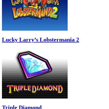
Lucky Larry’s Lobstermania 2
Triple Diamond