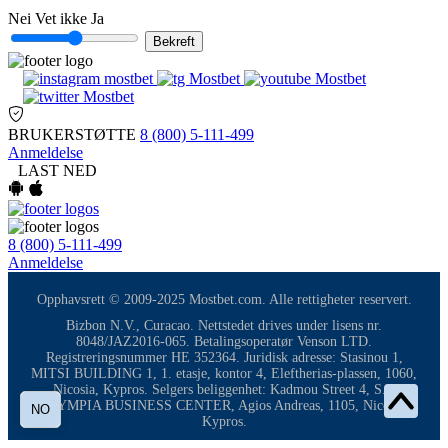
Nei
Vet ikke
Ja
Bekreft
BRUKERSTØTTE
8 (800) 5-111-499
Anmeldelse
LAST NED
8 (800) 5-111-499
Anmeldelse
Opphavsrett © 2009-2025 Mostbet.com. Alle rettigheter reservert.
Bizbon N.V., Curacao. Nettstedet drives under lisens nr.
8048/JAZ2016-065. Betalingsoperatør Venson LTD.
Registreringsnummer HE 352364. Juridisk adresse: Stasinou 1,
MITSI BUILDING 1, 1. etasje, kontor 4, Eleftherias-plassen, 1060,
Nicosia, Kypros. Selgers beliggenhet: Kadmou Street 4, S.I.
OLYMPIA BUSINESS CENTER, Agios Andreas, 1105, Nicosia,
NO
Kypros.