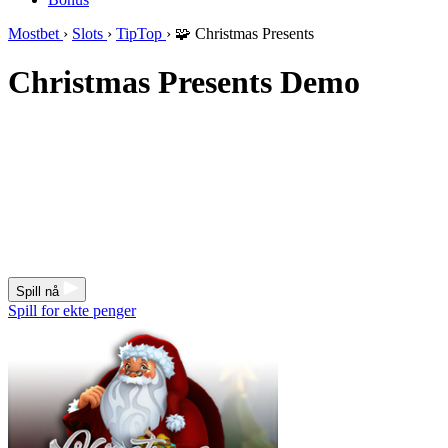
Mostbet
›
Slots
›
TipTop
›
🧩 Christmas Presents
Christmas Presents Demo
Spill nå
Spill for ekte penger