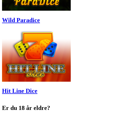
Wild Paradice
Hit Line Dice
Er du 18 år eldre?