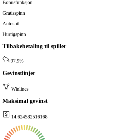
Bonusfunksjon
Gratisspinn
Autospill
Hurtigspinn
Tilbakebetaling til spiller
97.9%
Gevinstlinjer
Winlines
Maksimal gevinst
14.624582516168