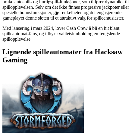
bruke autospill- og hurtigspill-funksjoner, som tilfører dynamikk til
spillopplevelsen. Selv om det ikke finnes progresive jackpoter eller
spesielle bonusfunksjoner, gjør enkelheten og det engasjerende
gameplayet denne sloten til et attraktivt valg for spilleentusiaster.
Med lansering i mars 2024, lover Cash Crew å bli en hit blant
spilleautomat-fans, og tilbyr kvalitetsinnhold og en fengslende
spillopplevelse.
Lignende spilleautomater fra Hacksaw
Gaming