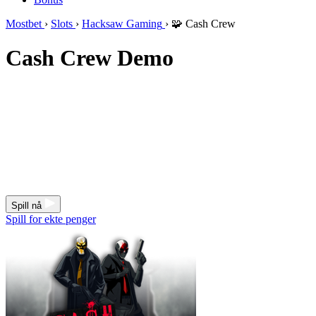
Mostbet
›
Slots
›
Hacksaw Gaming
›
🧩 Cash Crew
Cash Crew Demo
Spill nå
Spill for ekte penger