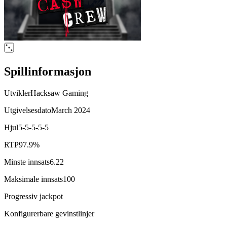
Spillinformasjon
Utvikler
Hacksaw Gaming
Utgivelsesdato
March 2024
Hjul
5-5-5-5-5
RTP
97.9%
Minste innsats
6.22
Maksimale innsats
100
Progressiv jackpot
Konfigurerbare gevinstlinjer