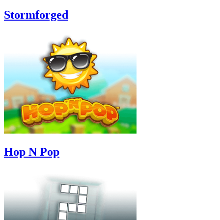
Stormforged
Hop N Pop