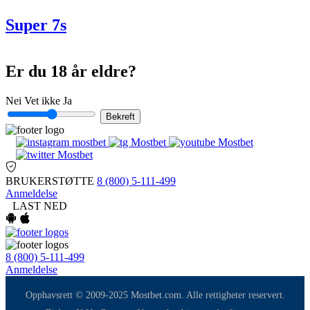
Super 7s
Er du 18 år eldre?
Nei
Vet ikke
Ja
Bekreft
BRUKERSTØTTE
8 (800) 5-111-499
Anmeldelse
LAST NED
8 (800) 5-111-499
Anmeldelse
Opphavsrett © 2009-2025 Mostbet.com. Alle rettigheter reservert.