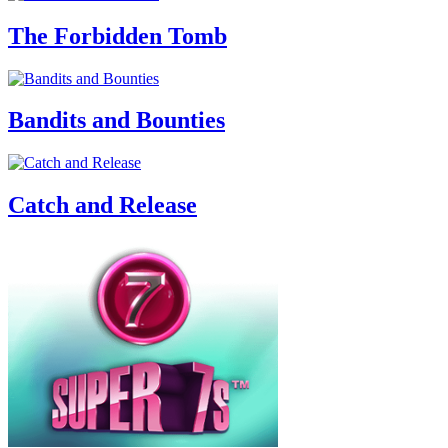
The Forbidden Tomb
Bandits and Bounties
Catch and Release