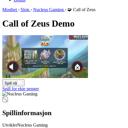
Mostbet
›
Slots
›
Nucleus Gaming
›
🧩 Call of Zeus
Call of Zeus Demo
Spill nå
Spill for ekte penger
Spillinformasjon
Utvikler
Nucleus Gaming