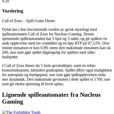
9.20
Vurdering
Call of Zeus – Spill Gratis Demo
Dykk inn i den fascinerende verden av gresk mytologi med
spilleautomaten Call of Zeus fra Nucleus Gaming. Denne
spennende spilleautomaten har 5 hjul og 3 rader, og gir spillere en
unik opplevelse med lav volatilitet og en høy RTP på 97,12%. Den
minste innsatsen er kun 0,99, mens den maksimale innsatsen kan nå
200, noe som gjør spillet tilgjengelig for spillere med ulike
budsjetter.
I Call of Zeus finner du 5 faste gevinstlinjer, samt en rekke
bonusfunksjoner, inkludert gratisspinn. Spillet tilbyr også muligheten
for autospinn og hurtigspinn, noe som gjør spillopplevelsen enda
mer dynamisk. Den maksimale gevinsten i dette spillet er 1700, noe
som gir ekstra spenning til hvert spinn.
Lignende spilleautomater fra Nucleus
Gaming