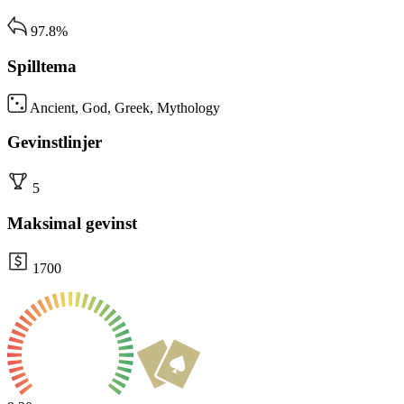
97.8%
Spilltema
Ancient, God, Greek, Mythology
Gevinstlinjer
5
Maksimal gevinst
1700