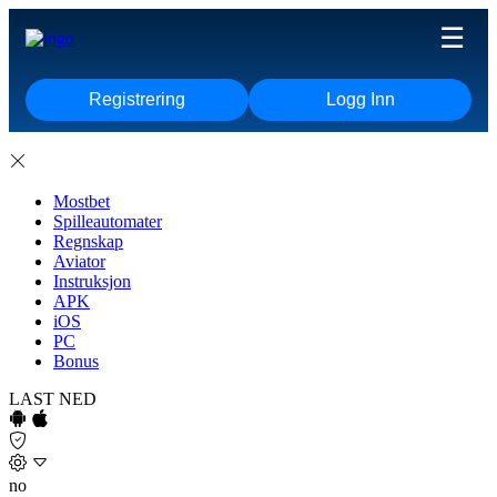
Registrering
Logg Inn
Mostbet
Spilleautomater
Regnskap
Aviator
Instruksjon
APK
iOS
PC
Bonus
LAST NED
no