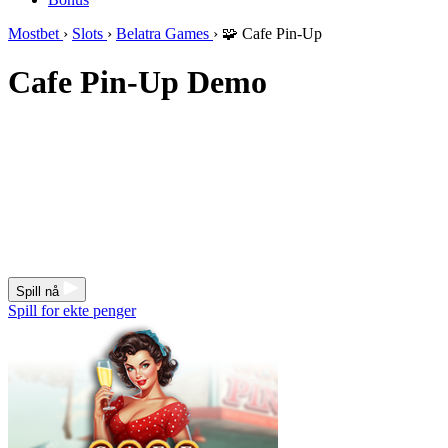
Mostbet
›
Slots
›
Belatra Games
›
🧩 Cafe Pin-Up
Cafe Pin-Up Demo
Spill nå
Spill for ekte penger