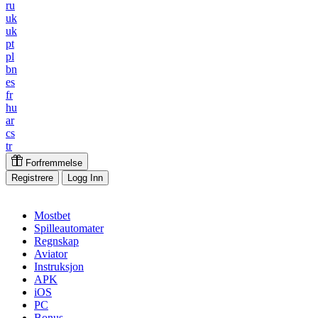
ru
uk
uk
pt
pl
bn
es
fr
hu
ar
cs
tr
Forfremmelse
Registrere
Logg Inn
Mostbet
Spilleautomater
Regnskap
Aviator
Instruksjon
APK
iOS
PC
Bonus