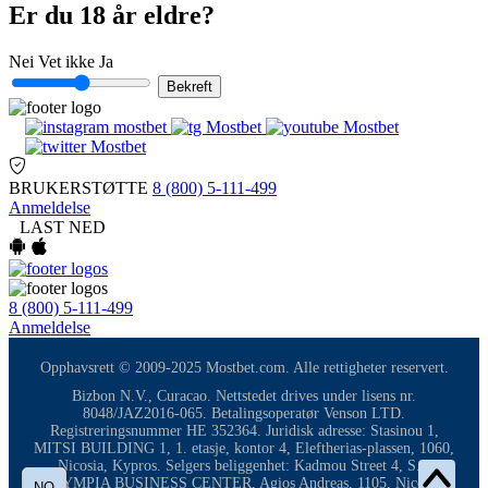
Er du 18 år eldre?
Nei
Vet ikke
Ja
Bekreft
BRUKERSTØTTE
8 (800) 5-111-499
Anmeldelse
LAST NED
8 (800) 5-111-499
Anmeldelse
Opphavsrett © 2009-2025 Mostbet.com. Alle rettigheter reservert.
Bizbon N.V., Curacao. Nettstedet drives under lisens nr.
8048/JAZ2016-065. Betalingsoperatør Venson LTD.
Registreringsnummer HE 352364. Juridisk adresse: Stasinou 1,
MITSI BUILDING 1, 1. etasje, kontor 4, Eleftherias-plassen, 1060,
Nicosia, Kypros. Selgers beliggenhet: Kadmou Street 4, S.I.
OLYMPIA BUSINESS CENTER, Agios Andreas, 1105, Nicosia,
NO