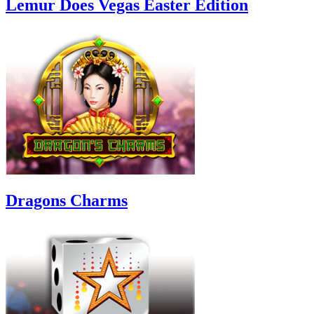
Lemur Does Vegas Easter Edition
Dragons Charms