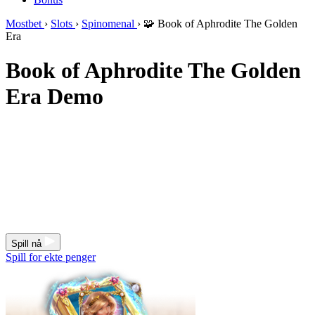
Mostbet
›
Slots
›
Spinomenal
›
🧩 Book of Aphrodite The Golden
Era
Book of Aphrodite The Golden
Era Demo
Spill nå
Spill for ekte penger