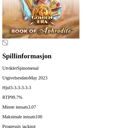
Spillinformasjon
Utvikler
Spinomenal
Utgivelsesdato
May 2023
Hjul
3-3-3-3-3-3
RTP
99.7%
Minste innsats
3.07
Maksimale innsats
100
Progressiv jackpot