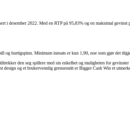
sert i desember 2022. Med en RTP på 95,83% og en maksimal gevinst på 1
pill og hurtigspinn. Minimum innsats er kun 1,90, noe som gjør det tilg
iltrekker den seg spillere med sin enkelhet og muligheten for gevinster 
ent design og et brukervennlig grensesnitt er Bigger Cash Win et utmerket