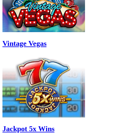
Vintage Vegas
Jackpot 5x Wins