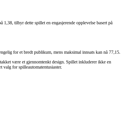
,38, tilbyr dette spillet en engasjerende opplevelse basert på
jengelig for et bredt publikum, mens maksimal innsats kan nå 77,15.
takket være et gjennomtenkt design. Spillet inkluderer ikke en
 valg for spilleautomatentusiaster.