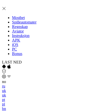
Mostbet
Spilleautomater
Regnskap
Aviator
Instruksjon
APK
iOS
PC
Bonus
LAST NED
no
ru
uk
uk
pt
pl
bn