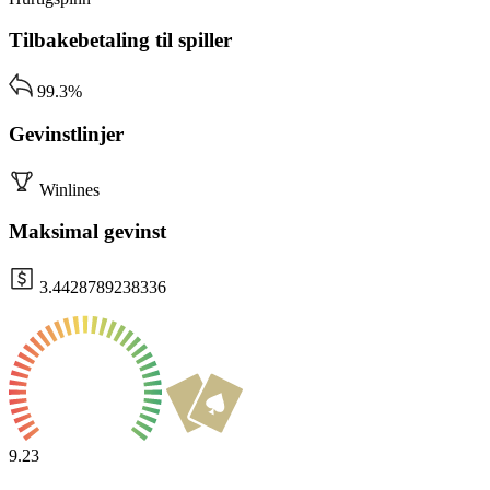
Tilbakebetaling til spiller
99.3%
Gevinstlinjer
Winlines
Maksimal gevinst
3.4428789238336
9.23