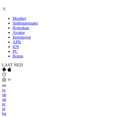
Mostbet
Spilleautomater
Regnskap
Aviator
Instruksjon
APK
iOS
PC
Bonus
LAST NED
no
ru
uk
uk
pt
pl
bn