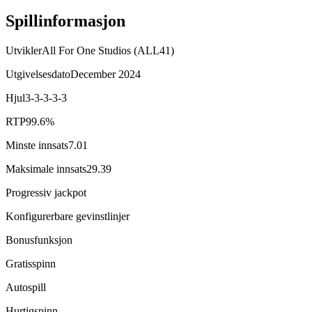
Spillinformasjon
Utvikler
All For One Studios (ALL41)
Utgivelsesdato
December 2024
Hjul
3-3-3-3-3
RTP
99.6%
Minste innsats
7.01
Maksimale innsats
29.39
Progressiv jackpot
Konfigurerbare gevinstlinjer
Bonusfunksjon
Gratisspinn
Autospill
Hurtigspinn