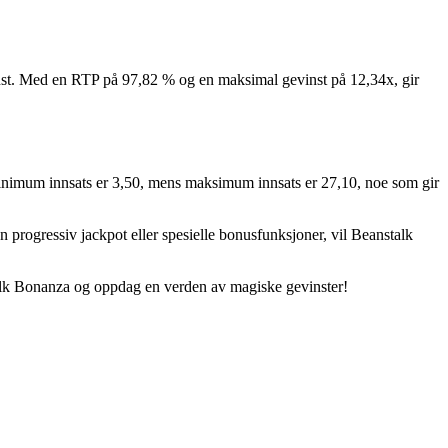
nst. Med en RTP på 97,82 % og en maksimal gevinst på 12,34x, gir
. Minimum innsats er 3,50, mens maksimum innsats er 27,10, noe som gir
 progressiv jackpot eller spesielle bonusfunksjoner, vil Beanstalk
talk Bonanza og oppdag en verden av magiske gevinster!