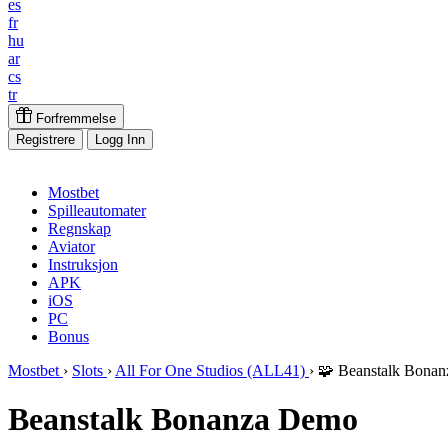
es
fr
hu
ar
cs
tr
Forfremmelse
Registrere
Logg Inn
Mostbet
Spilleautomater
Regnskap
Aviator
Instruksjon
APK
iOS
PC
Bonus
Mostbet
›
Slots
›
All For One Studios (ALL41)
›
🧩 Beanstalk Bonan
Beanstalk Bonanza Demo