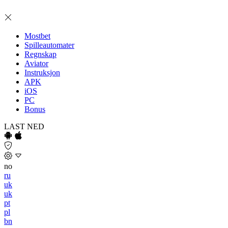
Mostbet
Spilleautomater
Regnskap
Aviator
Instruksjon
APK
iOS
PC
Bonus
LAST NED
no
ru
uk
uk
pt
pl
bn