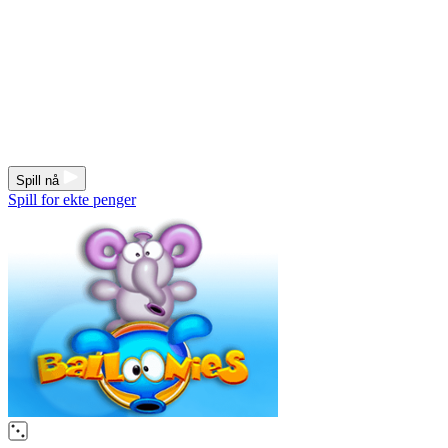
Spill nå
Spill for ekte penger