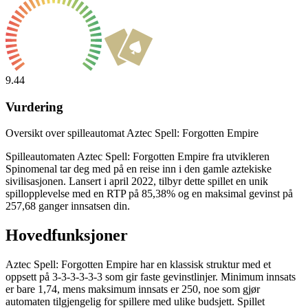
9.44
Vurdering
Oversikt over spilleautomat Aztec Spell: Forgotten Empire
Spilleautomaten Aztec Spell: Forgotten Empire fra utvikleren
Spinomenal tar deg med på en reise inn i den gamle aztekiske
sivilisasjonen. Lansert i april 2022, tilbyr dette spillet en unik
spillopplevelse med en RTP på 85,38% og en maksimal gevinst på
257,68 ganger innsatsen din.
Hovedfunksjoner
Aztec Spell: Forgotten Empire har en klassisk struktur med et
oppsett på 3-3-3-3-3-3 som gir faste gevinstlinjer. Minimum innsats
er bare 1,74, mens maksimum innsats er 250, noe som gjør
automaten tilgjengelig for spillere med ulike budsjett. Spillet