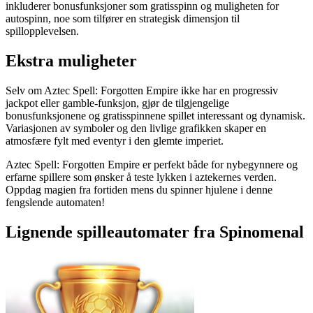
inkluderer bonusfunksjoner som gratisspinn og muligheten for
autospinn, noe som tilfører en strategisk dimensjon til
spillopplevelsen.
Ekstra muligheter
Selv om Aztec Spell: Forgotten Empire ikke har en progressiv
jackpot eller gamble-funksjon, gjør de tilgjengelige
bonusfunksjonene og gratisspinnene spillet interessant og dynamisk.
Variasjonen av symboler og den livlige grafikken skaper en
atmosfære fylt med eventyr i den glemte imperiet.
Aztec Spell: Forgotten Empire er perfekt både for nybegynnere og
erfarne spillere som ønsker å teste lykken i aztekernes verden.
Oppdag magien fra fortiden mens du spinner hjulene i denne
fengslende automaten!
Lignende spilleautomater fra Spinomenal