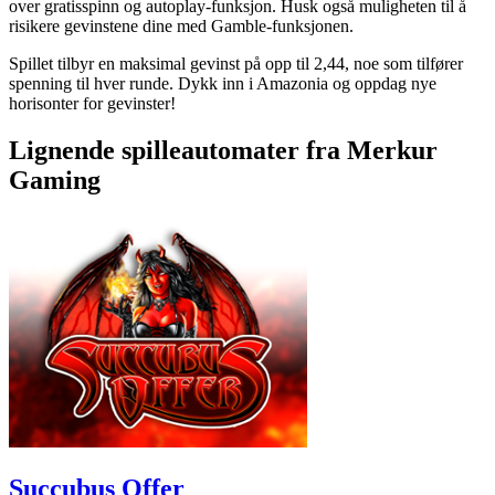
over gratisspinn og autoplay-funksjon. Husk også muligheten til å
risikere gevinstene dine med Gamble-funksjonen.
Spillet tilbyr en maksimal gevinst på opp til 2,44, noe som tilfører
spenning til hver runde. Dykk inn i Amazonia og oppdag nye
horisonter for gevinster!
Lignende spilleautomater fra Merkur
Gaming
Succubus Offer