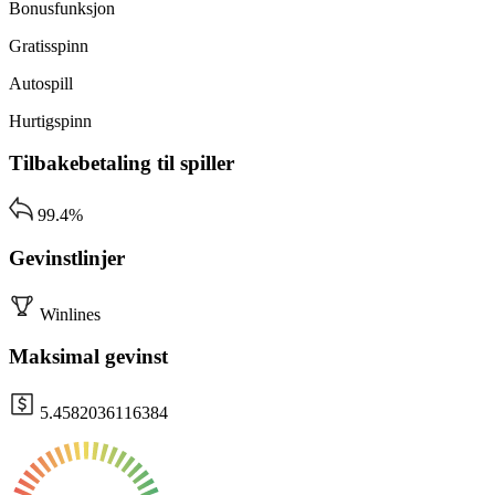
Bonusfunksjon
Gratisspinn
Autospill
Hurtigspinn
Tilbakebetaling til spiller
99.4%
Gevinstlinjer
Winlines
Maksimal gevinst
5.4582036116384