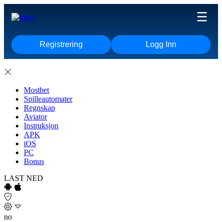
Registrering
Logg Inn
Mostbet
Spilleautomater
Regnskap
Aviator
Instruksjon
APK
iOS
PC
Bonus
LAST NED
no