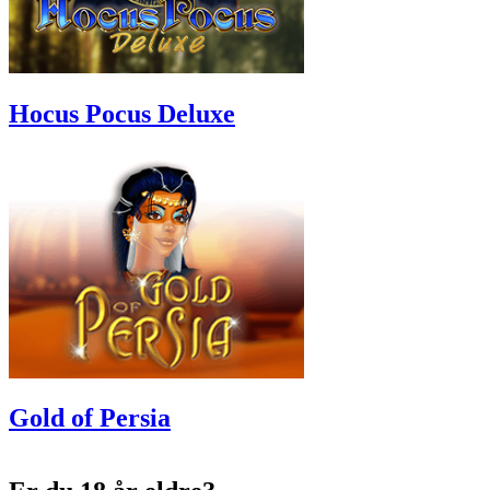
Hocus Pocus Deluxe
Gold of Persia