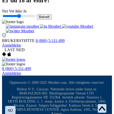
Er du 18 år eldre?
Nei
Vet ikke
Ja
Bekreft
BRUKERSTØTTE
8 (800) 5-111-499
Anmeldelse
LAST NED
8 (800) 5-111-499
Anmeldelse
Opphavsrett © 2009-2025 Mostbet.com. Alle rettigheter reservert.
Bizbon N.V., Curacao. Nettstedet drives under lisens nr.
8048/JAZ2016-065. Betalingsoperatør Venson LTD.
Registreringsnummer HE 352364. Juridisk adresse: Stasinou 1,
MITSI BUILDING 1, 1. etasje, kontor 4, Eleftherias-plassen, 1060,
Nicosia, Kypros. Selgers beliggenhet: Kadmou Street 4, S.I.
OLYMPIA BUSINESS CENTER, Agios Andreas, 1105, Nicosia,
NO
Kypros.