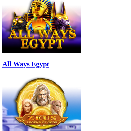
All Ways Egypt