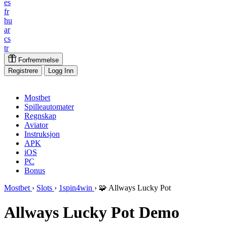
es
fr
hu
ar
cs
tr
Forfremmelse
Registrere
Logg Inn
Mostbet
Spilleautomater
Regnskap
Aviator
Instruksjon
APK
iOS
PC
Bonus
Mostbet
›
Slots
›
1spin4win
›
🧩 Allways Lucky Pot
Allways Lucky Pot Demo