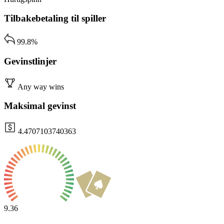
Tilbakebetaling til spiller
99.8%
Gevinstlinjer
Any way wins
Maksimal gevinst
4.4707103740363
9.36