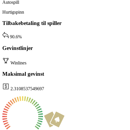
Autospill
Hurtigspinn
Tilbakebetaling til spiller
90.6%
Gevinstlinjer
Winlines
Maksimal gevinst
2.3108537549697