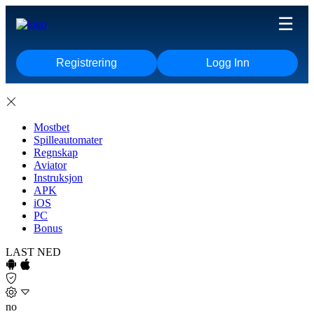
Registrering
Logg Inn
Mostbet
Spilleautomater
Regnskap
Aviator
Instruksjon
APK
iOS
PC
Bonus
LAST NED
no