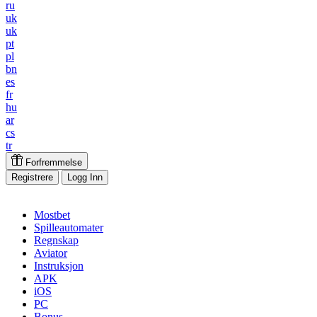
ru
uk
uk
pt
pl
bn
es
fr
hu
ar
cs
tr
Forfremmelse
Registrere
Logg Inn
Mostbet
Spilleautomater
Regnskap
Aviator
Instruksjon
APK
iOS
PC
Bonus