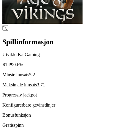
Spillinformasjon
Utvikler
Ka Gaming
RTP
90.6%
Minste innsats
5.2
Maksimale innsats
3.71
Progressiv jackpot
Konfigurerbare gevinstlinjer
Bonusfunksjon
Gratisspinn