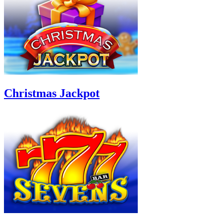
Christmas Jackpot