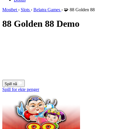
Mostbet
›
Slots
›
Belatra Games
›
🧩 88 Golden 88
88 Golden 88 Demo
Spill nå
Spill for ekte penger