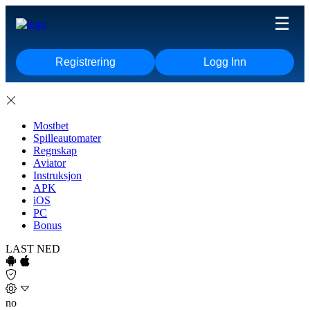
Registrering
Logg Inn
Mostbet
Spilleautomater
Regnskap
Aviator
Instruksjon
APK
iOS
PC
Bonus
LAST NED
no