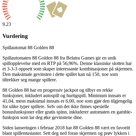
9.23
Vurdering
Spillautomat 88 Golden 88
Spillautomaten 88 Golden 88 fra Belatra Games gir en unik
spillopplevelse med en RTP på 56,96%. Denne klassiske slotten har
et 3-3-3 oppsett som skaper interessante kombinasjoner på skjermen.
Den maksimale gevinsten i dette spillet kan nå 150, noe som
tiltrekker seg mange spillere.
88 Golden 88 har en progressiv jackpot og tilbyr en rekke
funksjoner, inkludert autospill og hurtigspill. Minimum innsats er
41,04, mens maksimal innsats er 6,00, noe som gjør den tilgjengelig
for ulike typer spillere. Selv om det ikke finnes spesielle
bonusfunksjoner eller gratis spinn, inkluderer automaten en gamble-
funksjon som lar deg øke gevinstene dine.
Siden lanseringen i februar 2018 har 88 Golden 88 vært en favoritt
blant spillentusiaster. Sett deg ned foran skjermen og prøv lykken i