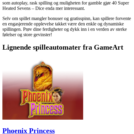
som autoplay, rask spilling og muligheten for gamble gjør 40 Super
Heated Sevens – Dice enda mer interessant.
Selv om spillet mangler bonuser og gratisspinn, kan spillere forvente
en engasjerende opplevelse takket være den enkle og dynamiske
spillingen. Prøv dine ferdigheter og dykk inn i en verden av sterke
følelser og store gevinster!
Lignende spilleautomater fra GameArt
Phoenix Princess