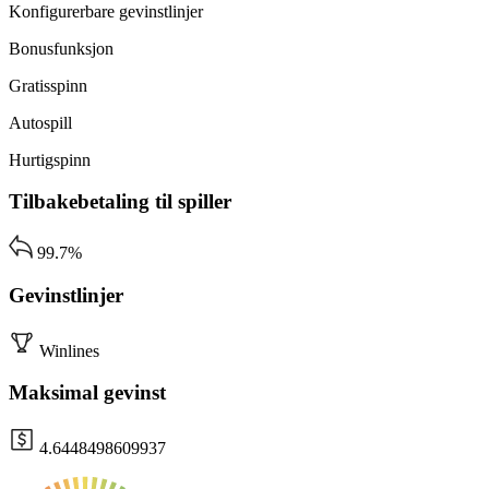
Konfigurerbare gevinstlinjer
Bonusfunksjon
Gratisspinn
Autospill
Hurtigspinn
Tilbakebetaling til spiller
99.7%
Gevinstlinjer
Winlines
Maksimal gevinst
4.6448498609937