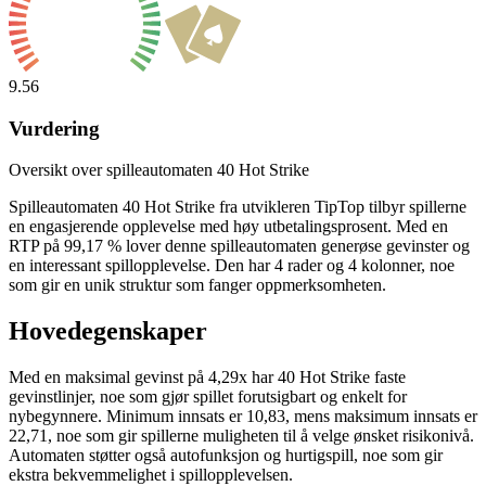
9.56
Vurdering
Oversikt over spilleautomaten 40 Hot Strike
Spilleautomaten 40 Hot Strike fra utvikleren TipTop tilbyr spillerne
en engasjerende opplevelse med høy utbetalingsprosent. Med en
RTP på 99,17 % lover denne spilleautomaten generøse gevinster og
en interessant spillopplevelse. Den har 4 rader og 4 kolonner, noe
som gir en unik struktur som fanger oppmerksomheten.
Hovedegenskaper
Med en maksimal gevinst på 4,29x har 40 Hot Strike faste
gevinstlinjer, noe som gjør spillet forutsigbart og enkelt for
nybegynnere. Minimum innsats er 10,83, mens maksimum innsats er
22,71, noe som gir spillerne muligheten til å velge ønsket risikonivå.
Automaten støtter også autofunksjon og hurtigspill, noe som gir
ekstra bekvemmelighet i spillopplevelsen.