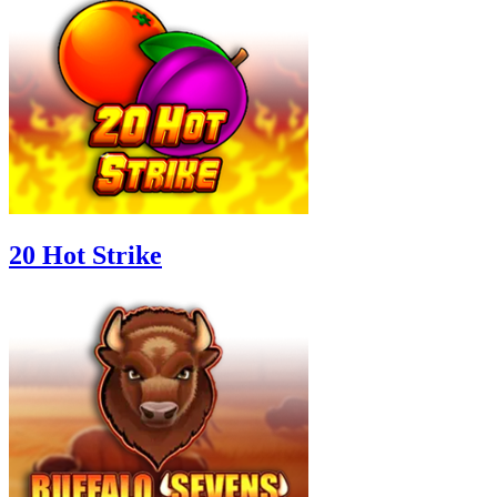
20 Hot Strike