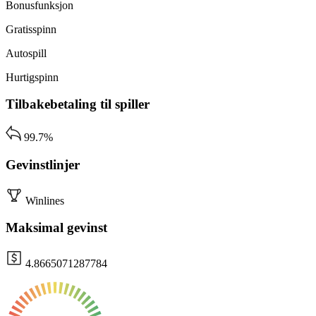
Bonusfunksjon
Gratisspinn
Autospill
Hurtigspinn
Tilbakebetaling til spiller
99.7%
Gevinstlinjer
Winlines
Maksimal gevinst
4.8665071287784