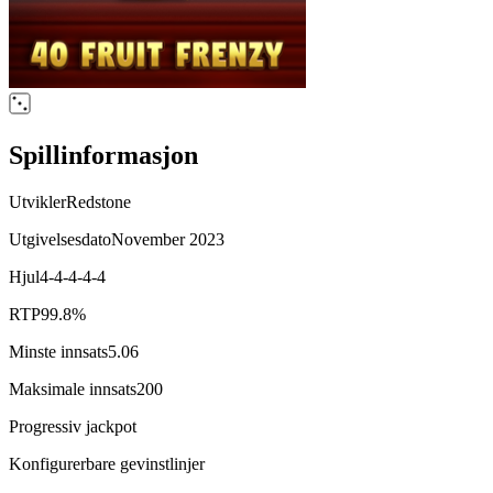
Spillinformasjon
Utvikler
Redstone
Utgivelsesdato
November 2023
Hjul
4-4-4-4-4
RTP
99.8%
Minste innsats
5.06
Maksimale innsats
200
Progressiv jackpot
Konfigurerbare gevinstlinjer