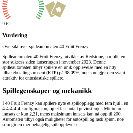
9.62
Vurdering
Oversikt over spilleautomaten 40 Fruit Frenzy
Spilleautomaten 40 Fruit Frenzy, utviklet av Redstone, har blitt en
stor suksess siden lanseringen i november 2023. Denne
spilleautomaten tilbyr spillere en unik opplevelse med en høy
tilbakebetalingsprosent (RTP) på 98,09%, noe som gjør den svært
attraktiv for entusiastiske spillere.
Spillegenskaper og mekanikk
I 40 Fruit Frenzy kan spillere nyte et spillopplegg med fem hjul i en
4-4-4-4-4 konfigurasjon, og et fast antall gevinstlinjer. Minimum
innsats er kun 2,21, mens maksimum innsats kan nå opp til 200.
Automaten tilbyr også muligheter for autospill og rask spinn, noe
som gir en mer behagelig spillopplevelse.