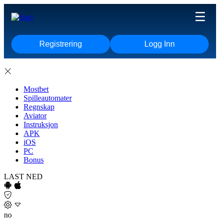
Registrering
Logg Inn
Mostbet
Spilleautomater
Regnskap
Aviator
Instruksjon
APK
iOS
PC
Bonus
LAST NED
no