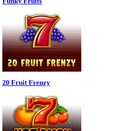
Funky Fruits
20 Fruit Frenzy