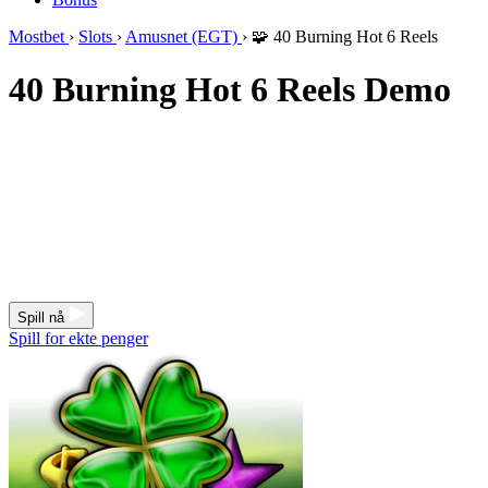
Mostbet
›
Slots
›
Amusnet (EGT)
›
🧩 40 Burning Hot 6 Reels
40 Burning Hot 6 Reels Demo
Spill nå
Spill for ekte penger