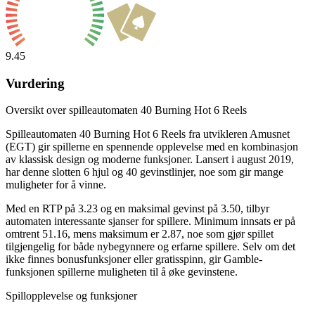
9.45
Vurdering
Oversikt over spilleautomaten 40 Burning Hot 6 Reels
Spilleautomaten 40 Burning Hot 6 Reels fra utvikleren Amusnet
(EGT) gir spillerne en spennende opplevelse med en kombinasjon
av klassisk design og moderne funksjoner. Lansert i august 2019,
har denne slotten 6 hjul og 40 gevinstlinjer, noe som gir mange
muligheter for å vinne.
Med en RTP på 3.23 og en maksimal gevinst på 3.50, tilbyr
automaten interessante sjanser for spillere. Minimum innsats er på
omtrent 51.16, mens maksimum er 2.87, noe som gjør spillet
tilgjengelig for både nybegynnere og erfarne spillere. Selv om det
ikke finnes bonusfunksjoner eller gratisspinn, gir Gamble-
funksjonen spillerne muligheten til å øke gevinstene.
Spillopplevelse og funksjoner