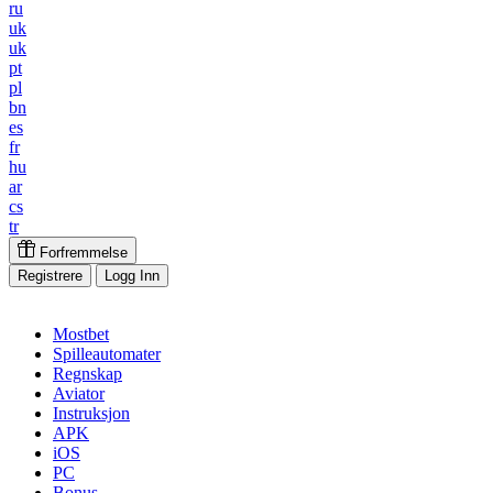
ru
uk
uk
pt
pl
bn
es
fr
hu
ar
cs
tr
Forfremmelse
Registrere
Logg Inn
Mostbet
Spilleautomater
Regnskap
Aviator
Instruksjon
APK
iOS
PC
Bonus