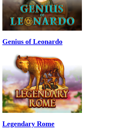
Genius of Leonardo
Legendary Rome