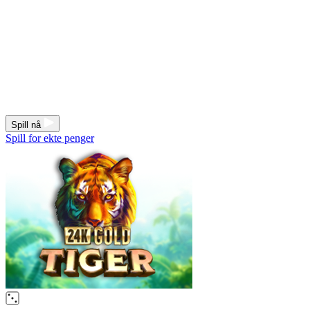
Spill nå
Spill for ekte penger