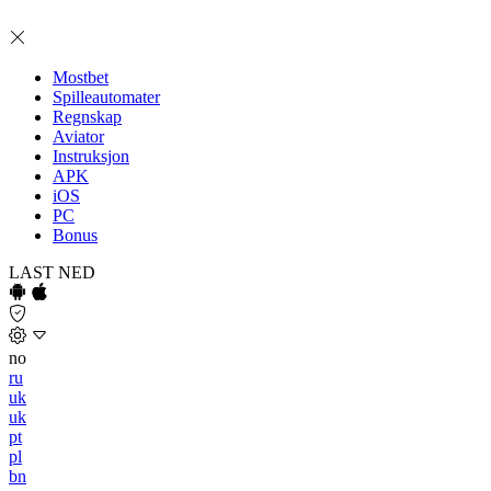
Mostbet
Spilleautomater
Regnskap
Aviator
Instruksjon
APK
iOS
PC
Bonus
LAST NED
no
ru
uk
uk
pt
pl
bn