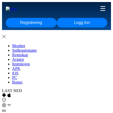
Registrering
Logg Inn
Mostbet
Spilleautomater
Regnskap
Aviator
Instruksjon
APK
iOS
PC
Bonus
LAST NED
no