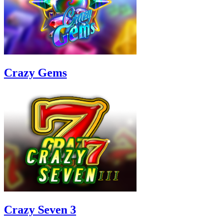
Crazy Gems
Crazy Seven 3