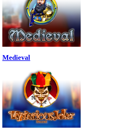
Medieval