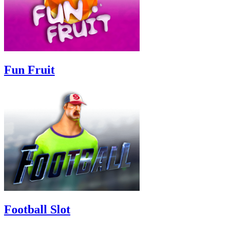
Fun Fruit
Football Slot