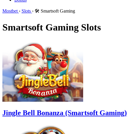
Mostbet
›
Slots
›
🛠️ Smartsoft Gaming
Smartsoft Gaming Slots
Jingle Bell Bonanza (Smartsoft Gaming)