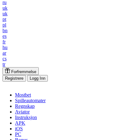
ru
uk
uk
pt
pl
bn
es
fr
hu
ar
cs
tr
Forfremmelse
Registrere
Logg Inn
Mostbet
Spilleautomater
Regnskap
Aviator
Instruksjon
APK
iOS
PC
Bonus