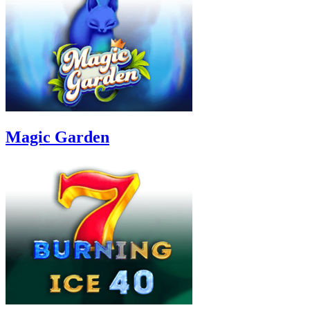
Magic Garden