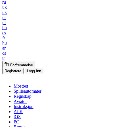
ru
uk
uk
pt
pl
bn
es
fr
hu
ar
cs
tr
Forfremmelse
Registrere
Logg Inn
Mostbet
Spilleautomater
Regnskap
Aviator
Instruksjon
APK
iOS
PC
Bonus