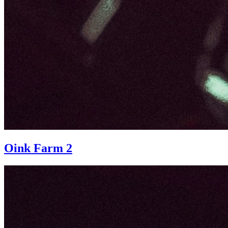
Oink Farm 2