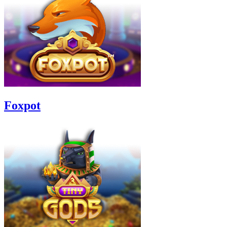
Foxpot