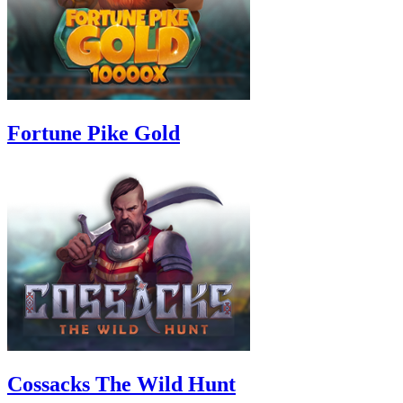
Fortune Pike Gold
Cossacks The Wild Hunt