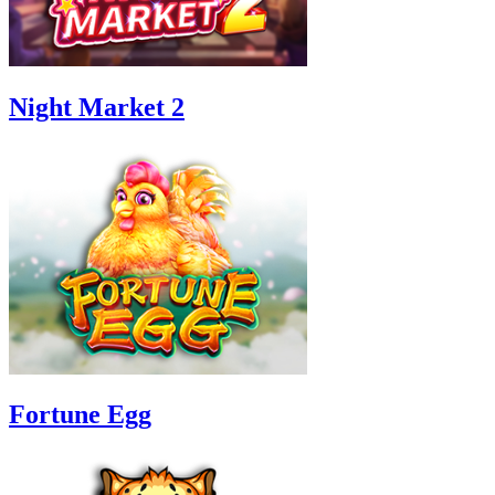
Night Market 2
Fortune Egg