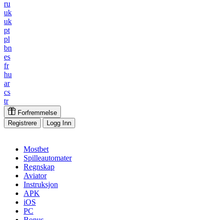
ru
uk
uk
pt
pl
bn
es
fr
hu
ar
cs
tr
Forfremmelse
Registrere
Logg Inn
Mostbet
Spilleautomater
Regnskap
Aviator
Instruksjon
APK
iOS
PC
Bonus