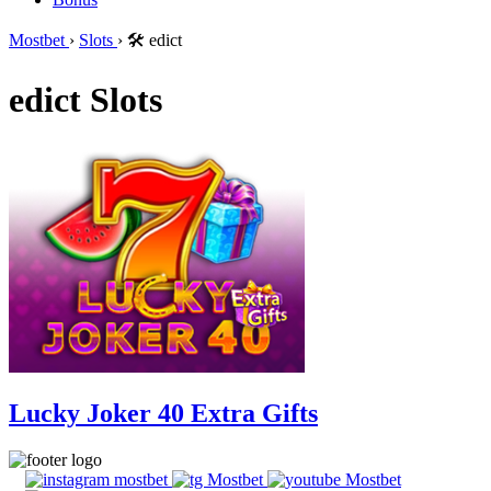
Mostbet
›
Slots
›
🛠️ edict
edict Slots
Lucky Joker 40 Extra Gifts