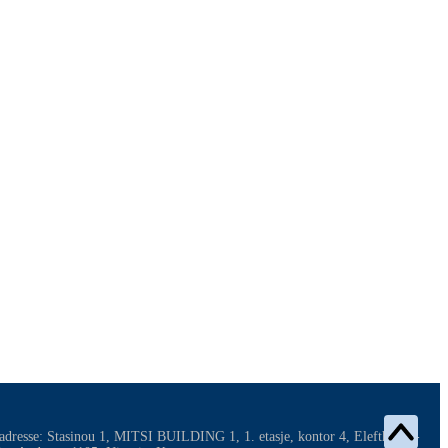
dresse: Stasinou 1, MITSI BUILDING 1, 1. etasje, kontor 4, Eleftherias-