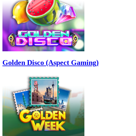
Golden Disco (Aspect Gaming)