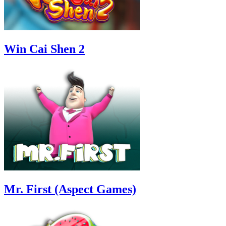
Win Cai Shen 2
Mr. First (Aspect Games)